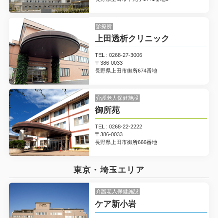
2025.3.14
診療所
患者さんから絵はがきをご覧ください
上田透析クリニック
TEL : 0268-27-3006
2024.12.5
〒386-0033
「たんぽぽだよりNo.34」をアップしました
長野県上田市御所674番地
2024.9.18
介護老人保健施設
御所苑
｢たんぽぽだよりNo.33｣をアップしました
TEL : 0268-22-2222
〒386-0033
2024.6.18
長野県上田市御所666番地
美ヶ原高原 白樺平のレンゲツツジ
東京・埼玉エリア
2024.4.26
上田城址公園の桜
介護老人保健施設
ケア新小岩