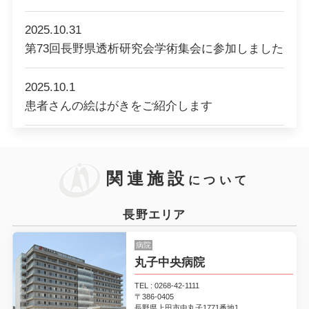
2025.10.31
第73回長野県透析研究会学術集会に参加しました
2025.10.1
患者さんの絵はがきをご紹介します
2025.5.30
診断書・予防接種料金一覧表
関連施設
について
2025.5.27
長野エリア
個別の診療報酬の算定項目の分かる明細書の発行
について
病院
丸子中央病院
2025.5.27
TEL : 0268-42-1111
患者さんへのお願い
〒386-0405
長野県上田市中丸子1771番地1