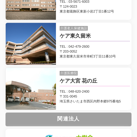
2024.2.19
TEL : 03-5671-6003
〒124-0023
「たんぽぽだよりNo.32」をアップしました。
東京都葛飾区東新小岩2丁目1番12号
2023.12.25
介護老人保健施設
国営アルプスあずみの公園のイルミネーション
ケア東久留米
TEL : 042-479-2600
2023.10.23
〒203-0052
東京都東久留米市幸町3丁目11番10号
上田透析クリニックのとある場所
介護医療院
2023.10.12
ケア大宮 花の丘
医療法人丸山会職員募集中！
TEL : 048-620-2400
〒331-0045
埼玉県さいたま市西区内野本郷975番地5
2023.7.26
千曲市智識寺のあじさい
関連法人
2023.7.10
「たんぽぽだよりNo.31」をアップしました